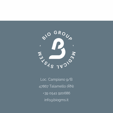
Loc. Campiano 9/B
47867
Talamello (RN)
+39 0541 920686
info@biogms.it