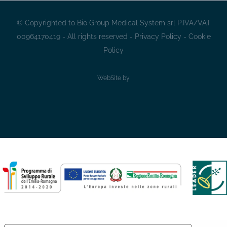
© Copyrighted to Bio Group Medical System srl P.IVA/VAT
00964170419 - All rights reserved -
Privacy Policy
-
Cookie
Policy
WebSite by
Sito
slà
CaMiSa
da
IDLAB.LogicaCreativa