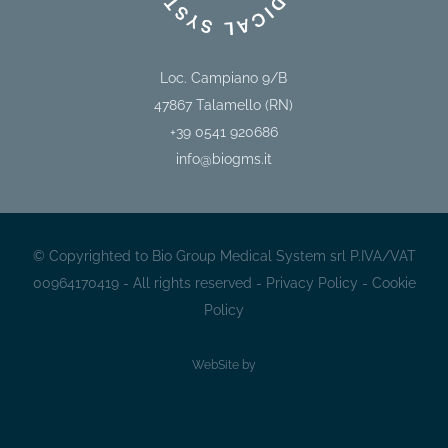
Loc. Campiano 9/B
47867
Talamello (RN)
+39 0541 920686
info@biogms.it
© Copyrighted to Bio Group Medical System srl P.IVA/VAT
00964170419 - All rights reserved -
Privacy Policy
-
Cookie
Policy
WebSite by
Sito