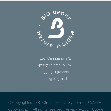
Loc. Campiano 9/B
47867
Talamello (RN)
+39 0541 920686
info@biogms.it
© Copyrighted to Bio Group Medical System srl P.IVA/VAT
00964170419 - All rights reserved -
Privacy Policy
-
Cookie