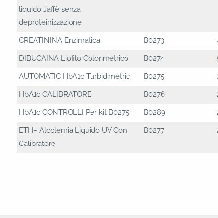
liquido Jaffè senza
deproteinizzazione
CREATININA Enzimatica
B0273
DIBUCAINA Liofilo Colorimetrico
B0274
AUTOMATIC HbA1c Turbidimetric
B0275
HbA1c CALIBRATORE
B0276
HbA1c CONTROLLI Per kit B0275
B0289
ETH– Alcolemia Liquido UV Con
B0277
Calibratore