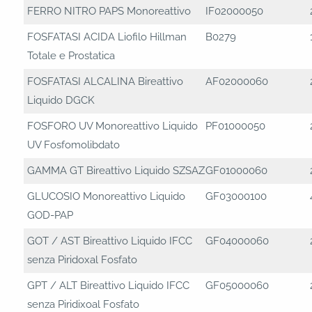
FERRO NITRO PAPS Monoreattivo
IF02000050
FOSFATASI ACIDA Liofilo Hillman
B0279
Totale e Prostatica
FOSFATASI ALCALINA Bireattivo
AF02000060
Liquido DGCK
FOSFORO UV Monoreattivo Liquido
PF01000050
UV Fosfomolibdato
GAMMA GT Bireattivo Liquido SZSAZ
GF01000060
GLUCOSIO Monoreattivo Liquido
GF03000100
GOD-PAP
GOT / AST Bireattivo Liquido IFCC
GF04000060
senza Piridoxal Fosfato
GPT / ALT Bireattivo Liquido IFCC
GF05000060
senza Piridixoal Fosfato