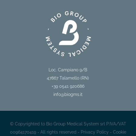
Loc. Campiano 9/B
47867
Talamello (RN)
+39 0541 920686
info@biogms.it
© Copyrighted to Bio Group Medical System srl P.IVA/VAT
00964170419 - All rights reserved -
Privacy Policy
-
Cookie