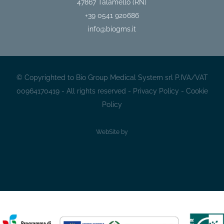
47867
Talamello (RN)
+39 0541 920686
info@biogms.it
© Copyrighted to Bio Group Medical System srl P.IVA/VAT
00964170419 - All rights reserved -
Privacy Policy
-
Cookie
Policy
WebSite by
Sito
slà
CaMiSa
da
IDLAB.LogicaCreativa