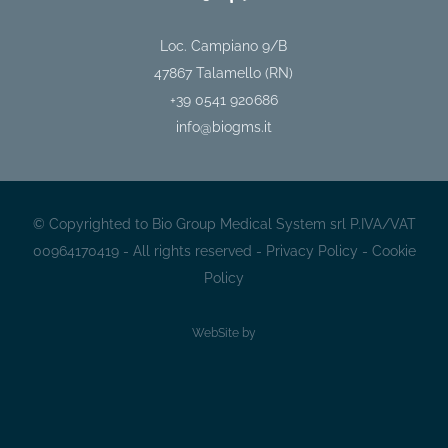
Loc. Campiano 9/B
47867
Talamello (RN)
+39 0541 920686
info@biogms.it
© Copyrighted to Bio Group Medical System srl P.IVA/VAT
00964170419 - All rights reserved -
Privacy Policy
-
Cookie
Policy
WebSite by
Sito
slà
CaMiSa