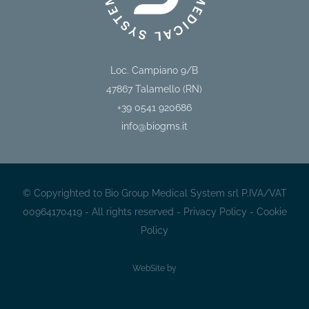
Loc. Campiano 9/B
47867
Talamello (RN)
+39 0541 920686
info@biogms.it
© Copyrighted to Bio Group Medical System srl P.IVA/VAT
00964170419 - All rights reserved -
Privacy Policy
-
Cookie
Policy
WebSite by
Sito